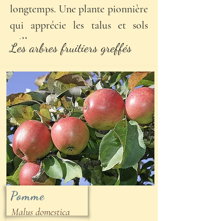
longtemps. Une plante pionnière
qui apprécie les talus et sols
caillouteux.
Les arbres fruitiers greffés
Pomme
Malus domestica