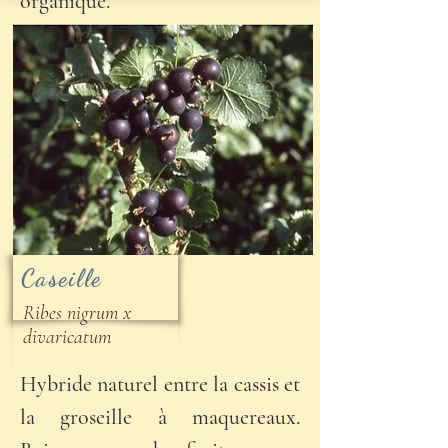
organique.
Caseille
Ribes nigrum x
divaricatum
Hybride naturel entre la cassis et
la groseille à maquereaux.