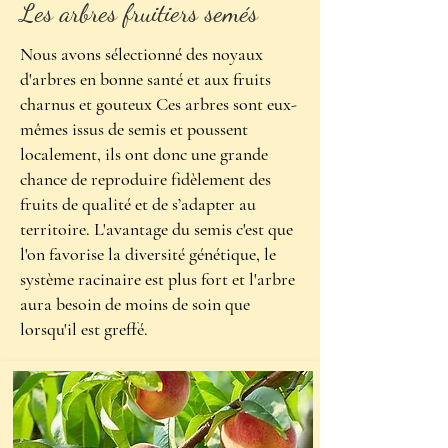
Voir les variétés disponibles.
Les arbres fruitiers semés
Nous avons sélectionné des noyaux
d'arbres en bonne santé et aux fruits
charnus et gouteux Ces arbres sont eux-
mêmes issus de semis et poussent
localement, ils ont donc une grande
chance de reproduire fidèlement des
fruits de qualité et de s’adapter au
territoire. L'avantage du semis c'est que
l'on favorise la diversité génétique, le
système racinaire est plus fort et l'arbre
aura besoin de moins de soin que
lorsqu'il est greffé.