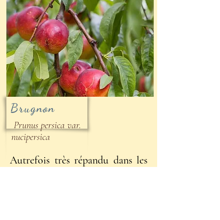
Brugnon
Prunus persica var.
nucipersica
Autrefois très répandu dans les
jardins, les brugnoniers se
ressemait tout seul et on leur
prêter attention que lorsqu'il